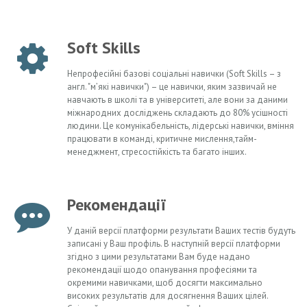
Soft Skills
Непрофесійні базові соціальні навички (Soft Skills – з
англ. "м’які навички") – це навички, яким зазвичай не
навчають в школі та в університеті, але вони за даними
міжнародних досліджень складають до 80% усішності
людини. Це комунікабельність, лідерські навички, вміння
працювати в команді, критичне мислення,тайм-
менеджмент, стресостійкість та багато інших.
Рекомендації
У даній версії платформи результати Ваших тестів будуть
записані у Ваш профіль. В наступній версії платформи
згідно з цими результатами Вам буде надано
рекомендації щодо опанування професіями та
окремими навичками, щоб досягти максимально
високих результатів для досягнення Ваших цілей.